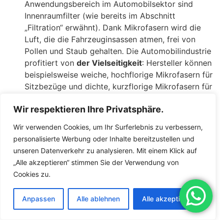
Anwendungsbereich im Automobilsektor sind
Innenraumfilter (wie bereits im Abschnitt
„Filtration“ erwähnt). Dank Mikrofasern wird die
Luft, die die Fahrzeuginsassen atmen, frei von
Pollen und Staub gehalten. Die Automobilindustrie
profitiert von
der Vielseitigkeit
: Hersteller können
beispielsweise weiche, hochflorige Mikrofasern für
Sitzbezüge und dichte, kurzflorige Mikrofasern für
Türverkleidungen mit glatter Oberfläche
Wir respektieren Ihre Privatsphäre.
verwenden. Angesichts des wachsenden Fokus auf
Nachhaltigkeit erforschen einige
Wir verwenden Cookies, um Ihr Surferlebnis zu verbessern,
Automobilhersteller auch recycelte Mikrofasern für
personalisierte Werbung oder Inhalte bereitzustellen und
den Innenraum. Insgesamt tragen
unseren Datenverkehr zu analysieren. Mit einem Klick auf
Mikrofasertextilien zu komfortablen, stilvollen und
„Alle akzeptieren“ stimmen Sie der Verwendung von
leistungsstarken Fahrzeugen bei, die gleichzeitig
Cookies zu.
strenge Anforderungen an die Haltbarkeit erfüllen
(z. B. UV-Beständigkeit, Abriebfestigkeit).
Anpassen
Alle ablehnen
Alle akzeptieren
Heimtextilien:
Mikrofaser hat sich im Bereich der