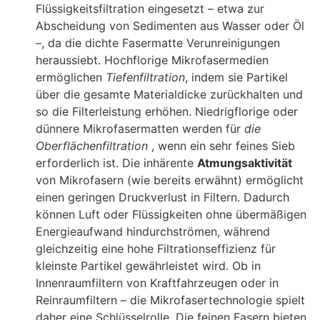
Flüssigkeitsfiltration eingesetzt – etwa zur
Abscheidung von Sedimenten aus Wasser oder Öl
–, da die dichte Fasermatte Verunreinigungen
heraussiebt. Hochflorige Mikrofasermedien
ermöglichen
Tiefenfiltration
, indem sie Partikel
über die gesamte Materialdicke zurückhalten und
so die Filterleistung erhöhen. Niedrigflorige oder
dünnere Mikrofasermatten werden für
die
Oberflächenfiltration
, wenn ein sehr feines Sieb
erforderlich ist. Die inhärente
Atmungsaktivität
von Mikrofasern (wie bereits erwähnt) ermöglicht
einen geringen Druckverlust in Filtern. Dadurch
können Luft oder Flüssigkeiten ohne übermäßigen
Energieaufwand hindurchströmen, während
gleichzeitig eine hohe Filtrationseffizienz für
kleinste Partikel gewährleistet wird
. Ob in
Innenraumfiltern von Kraftfahrzeugen oder in
Reinraumfiltern – die Mikrofasertechnologie spielt
daher eine Schlüsselrolle. Die feinen Fasern bieten