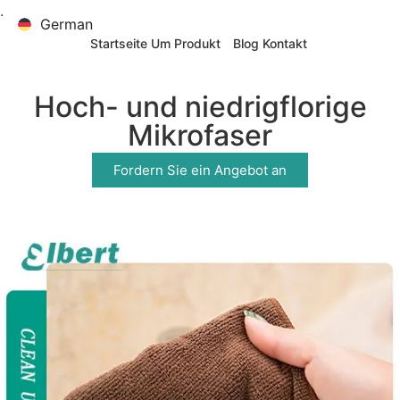
.
German
German
Startseite
Um
Produkt
Blog
Kontakt
Hoch- und niedrigflorige
Mikrofaser
Fordern Sie ein Angebot an