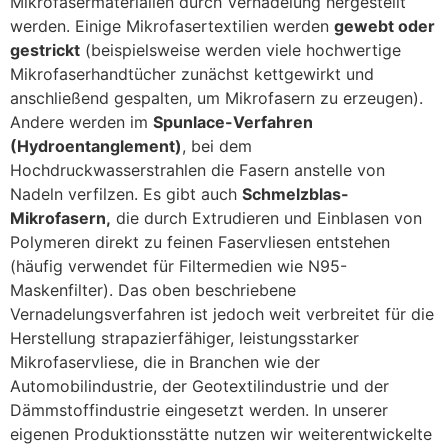
Mikrofasermaterialien durch Vernadelung hergestellt
werden. Einige Mikrofasertextilien werden
gewebt oder
gestrickt
(beispielsweise werden viele hochwertige
Mikrofaserhandtücher zunächst kettgewirkt und
anschließend gespalten, um Mikrofasern zu erzeugen).
Andere werden im
Spunlace-Verfahren
(Hydroentanglement)
, bei dem
Hochdruckwasserstrahlen die Fasern anstelle von
Nadeln verfilzen. Es gibt auch
Schmelzblas-
Mikrofasern,
die durch Extrudieren und Einblasen von
Polymeren direkt zu feinen Faservliesen entstehen
(häufig verwendet für Filtermedien wie N95-
Maskenfilter). Das oben beschriebene
Vernadelungsverfahren ist jedoch weit verbreitet für die
Herstellung strapazierfähiger, leistungsstarker
Mikrofaservliese, die in Branchen wie der
Automobilindustrie, der Geotextilindustrie und der
Dämmstoffindustrie eingesetzt werden. In unserer
eigenen Produktionsstätte nutzen wir weiterentwickelte