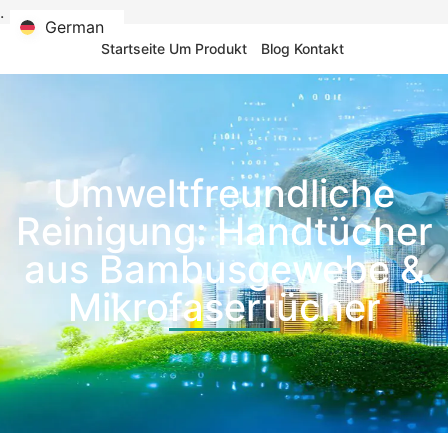
.
German
German
Startseite
Um
Produkt
Blog
Kontakt
Umweltfreundliche
Reinigung: Handtücher
aus Bambusgewebe &
Mikrofasertücher