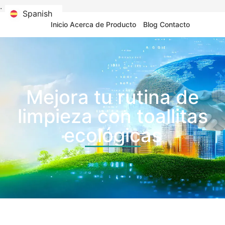
.
Spanish
Spanish
Inicio
Acerca de
Producto
Blog
Contacto
Mejora tu rutina de
limpieza con toallitas
ecológicas