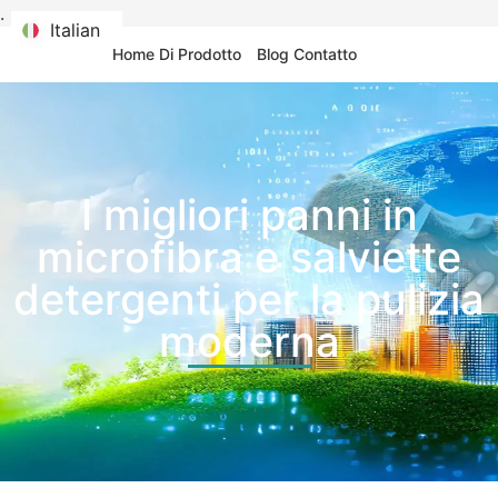
.
Italian
Italian
Home
Di
Prodotto
Blog
Contatto
I migliori panni in
microfibra e salviette
detergenti per la pulizia
moderna