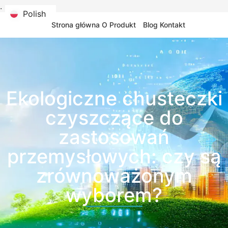
.
Polish
Polish
Strona główna
O
Produkt
Blog
Kontakt
Ekologiczne chusteczki
czyszczące do
zastosowań
przemysłowych: czy są
zrównoważonym
wyborem?