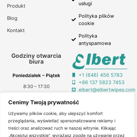
usługi
Produkt
Polityka plików
Blog
cookie
Kontakt
Polityka
antyspamowa
Godziny otwarcia
biura
+1 (646) 456 5783
Poniedziałek – Piątek
+86 137 5823 7453
8:30 – 17:30
elbert@elbertwipes.com
chusteczki
Cenimy Twoją prywatność
Sobota i niedziela
elbertwipes
Używamy plików cookie, aby ulepszyć komfort
Zamknięte
przeglądania, wyświetlać spersonalizowane reklamy i
treści oraz analizować ruch w naszej witrynie. Klikając
„Akceptuj wszystkie”, wyrażasz zgodę na używanie przez