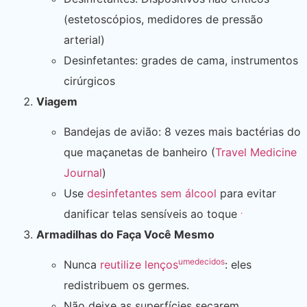
(estetoscópios, medidores de pressão
arterial)
Desinfetantes: grades de cama, instrumentos
cirúrgicos
Viagem
Bandejas de avião: 8 vezes mais bactérias do
que maçanetas de banheiro (
Travel Medicine
Journal
)
Use
desinfetantes sem álcool
para evitar
.
danificar telas sensíveis ao toque
Armadilhas do Faça Você Mesmo
umedecidos
Nunca
reutilize lenços
: eles
redistribuem os germes.
Não deixe as superfícies secarem