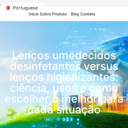
.
Portuguese
Portuguese
Início
Sobre
Produto
Blog
Contato
Lenços umedecidos
desinfetantes versus
lenços higienizantes:
ciência, usos e como
escolher o melhor para
cada situação