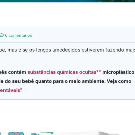
6 comentários
bê, mas e se os lenços umedecidos estiverem fazendo mai
e
ebês contém
substâncias químicas ocultas¹
microplástico
de do seu bebê quanto para o meio ambiente. Veja como
.
tentáveis³