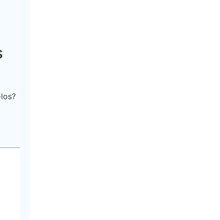
s
los?