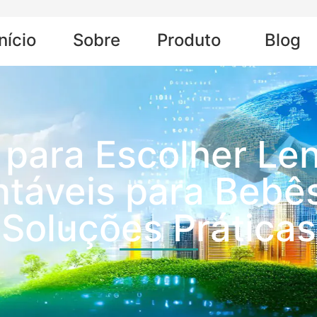
Início
Sobre
Produto
Blog
o para Escolher 
áveis ​​para Bebês
Soluções Práticas