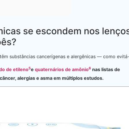
micas se escondem nos lenço
bês?
êm substâncias cancerígenas e alergênicas — como evitá-
5
6
do de etileno
e
quaternários de amônio
nas listas de
câncer, alergias e asma em múltiplos estudos.