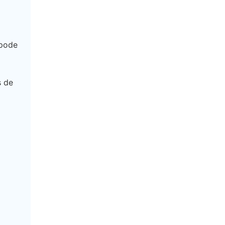
 pode
s de